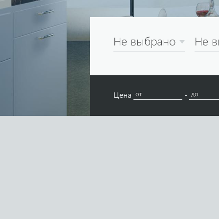
Не выбрано
Не 
Цена
-