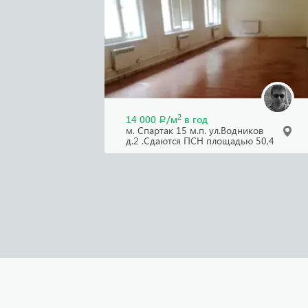
2
14 000
/м
в год
Р
м. Спартак 15 м.п. ул.Водников
д.2 .Сдаются ПСН площадью 50,4
кв.м.