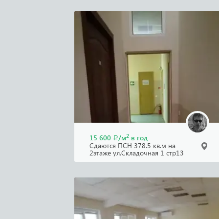
2
15 600
/м
в год
Р
Сдаются ПСН 378.5 кв.м на
2этаже ул.Складочная 1 стр13