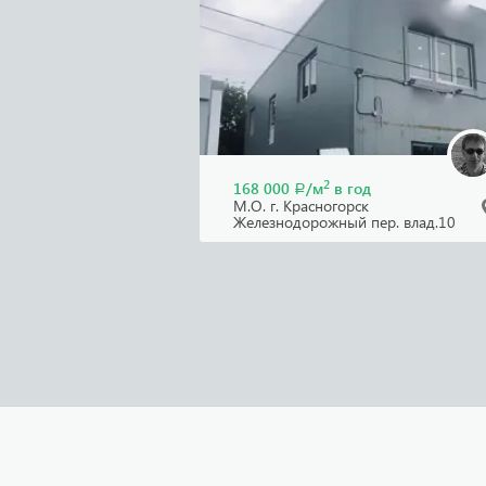
2
168 000
/м
в год
Р
М.О. г. Красногорск
Железнодорожный пер. влад.10
.Сдаются ПСН 140 кв