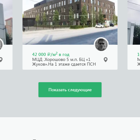
2
42 000
/м
в год
1
Р
МЦД .Хорошово 5 м.п. БЦ «1
М
Жуков».На 1 этаже сдается ПСН
Ж
1781 кв.м
.
Показать следующие