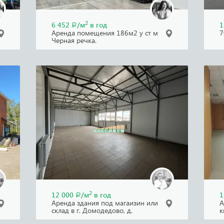
2
6 452
/м
в год
1
Р
Аренда помещения 186м2 у ст м
7
Черная речка.
2
12 000
/м
в год
1
Р
Аренда здания под магаизин или
А
склад в г. Домодедово, д.
к
Сырьево
К