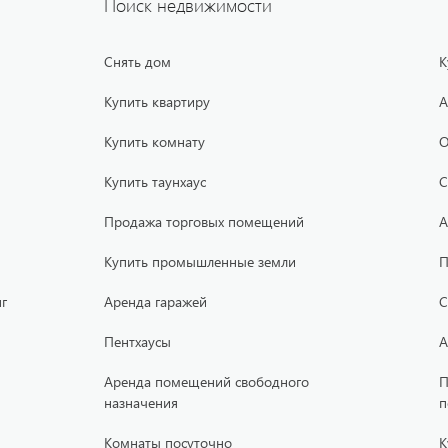
Поиск недвижимости
Снять дом
К
Купить квартиру
А
Купить комнату
О
Купить таунхаус
С
Продажа торговых помещений
А
Купить промышленные земли
П
г
Аренда гаражей
С
Пентхаусы
А
Аренда помещений свободного
П
назначения
п
Комнаты посуточно
К