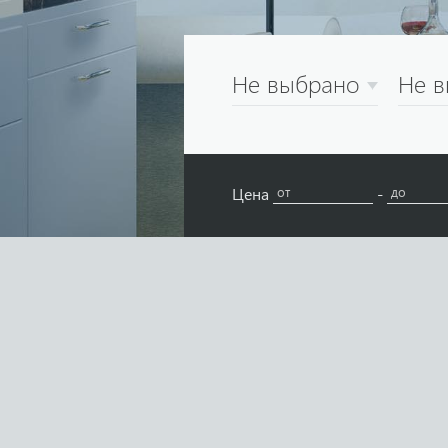
Не выбрано
Не 
Цена
-