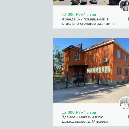
2
12 000
/м
в год
Р
Аренда 3-х помещений в
отдельно стоящем здании п.
Ленинское, Лен.обл.
2
12 000
/м
в год
Р
Здание - магазин в г/о
Домодедово, д. Михеево