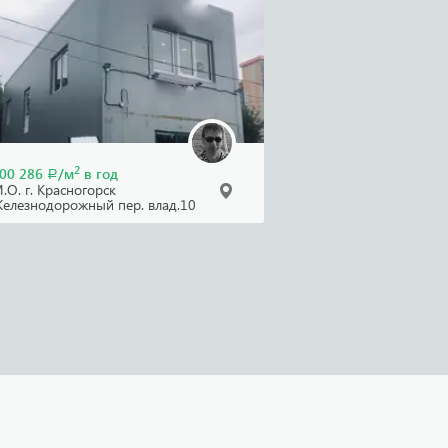
2
00 286
/м
в год
Р
.О. г. Красногорск
елезнодорожный пер. влад.10
Сдаются ПСН 70 кв