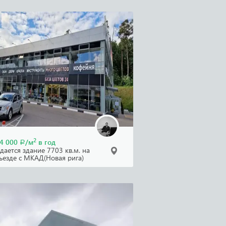
2
4 000
/м
в год
Р
дается здание 7703 кв.м. на
ъезде с МКАД(Новая рига)