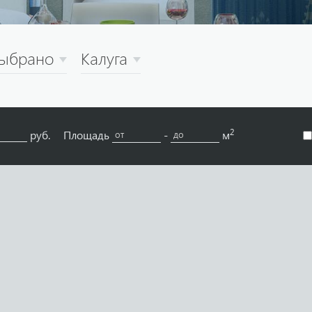
выбрано
Калуга
2
руб.
Площадь
-
м