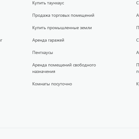
Купить таунхаус
С
Продажа торговых помещений
А
Купить промышленные земли
П
г
Аренда гаражей
С
Пентхаусы
А
Аренда помещений свободного
П
назначения
п
Комнаты посуточно
К