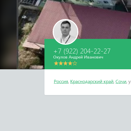
+7 (922) 204-22-27
Окулов Андрей Иванович
Россия
,
Краснодарский край
,
Сочи
, 