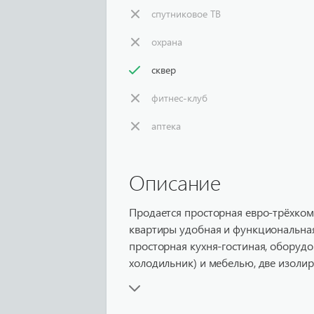
спутниковое ТВ
охрана
сквер
фитнес-клуб
аптека
Описание
Продается просторная евро-трёхко
квартиры удобная и функциональная:
просторная кухня-гостиная, оборуд
холодильник) и мебелью, две изоли