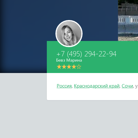
+7 (495) 294-22-94
Бевз Марина
Россия
,
Краснодарский край
,
Сочи
, 