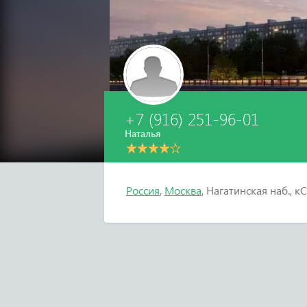
+7 (916) 251-96-01
Наталья
Россия
,
Москва
, Нагатинская наб., кС