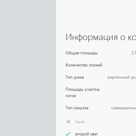
Информация о ко
Общая площадь
1
Количество этажей
Тип дома
кирпичный д
Площадь участка,
cоток
Тип санузла
совмещенн
баня
второй свет