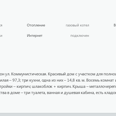
ся
Отопление
газовый котел
В
ки
Интернет
подключен
район ул. Коммунистическая. Красивый дом с участком для полн
ая – 97,3; три кухни, одна из них – 14,8 кв. м. Восемь комнат
тройки – кирпич; шлакоблок + кирпич. Крыша – металлочерепи
тва в доме – три туалета, ванная и душевая кабина, есть кладов