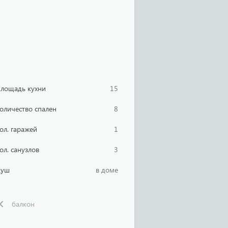
лощадь кухни
15
оличество спален
8
ол. гаражей
1
ол. санузлов
3
Душ
в доме
балкон