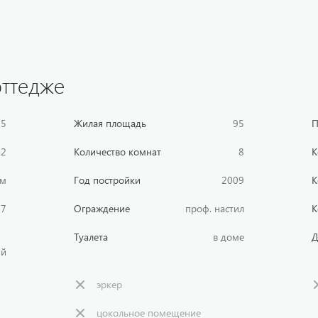
ттедже
75
Жилая площадь
95
П
2
Количество комнат
8
К
ом
Год постройки
2009
К
7
Ограждение
проф. настил
К
Туалета
в доме
ый
эркер
цокольное помещение