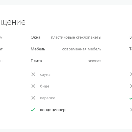
ащение
ом
Окна
пластиковые стеклопакеты
В
ат
Мебель
современная мебель
Т
ен
Плита
газовая
сауна
биде
караоке
кондиционер