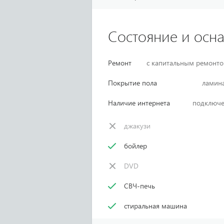
Состояние и осн
Ремонт
с капитальным ремонт
Покрытие пола
ламин
Наличие интернета
подключ
джакузи
бойлер
DVD
СВЧ-печь
стиральная машина