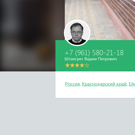
+7 (961) 580-21-18
Штангрет Вадим Петрович
Россия
,
Краснодарский край
,
Ей