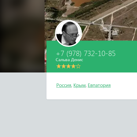
+7 (978) 732-10-85
Сальва Денис
Россия
,
Крым
,
Евпатория